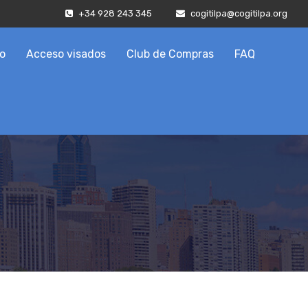
+34 928 243 345
cogitilpa@cogitilpa.org
o
Acceso visados
Club de Compras
FAQ