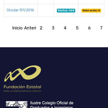
Circular 101/2016
Visitas: 148
Valoración: 0
Inicio
Anterior
2
3
4
5
6
7